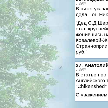
0
В ниже указа
деда - он Ни
"Дед С.Д.Ше
стал крупней
женившись н
Ковалевой-Же
Странноприим
руб."
27
.
Анатоли
0
В статье про
Английского 
"Chikenshed"
С уважением 