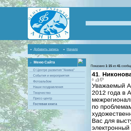
Добавить запись
Начало
Меню Сайта
Показано
1
-
15
из
41
сообщ
О Центре развития "Анима"
41
.
Никонов
События и мероприятия
0
Фотоальбом
Уважаемый Ал
Наши поздравления
2012 года в 
Творчество
межрегионал
Пресс-центр
Гостевая книга
по проблемам
художественн
Вас для выст
электронный 