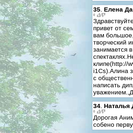
35
.
Елена Д
0
Здравствуйт
привет от се
вам большое,
творческий и
занимается в
спектаклях.Н
клипе(http:/
i1Cs).Алина 
с общественн
написать дип
уважением.,
34
.
Наталья 
0
Дорогая Аним
собено перву