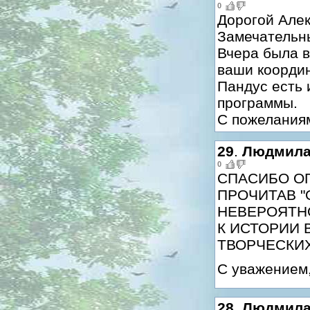
0
Дорогой Алек
Замечательны
Вчера была в
ваши коорди
Пандус есть 
программы.
С пожелания
29
.
Людмил
0
СПАСИБО ОГ
ПРОЧИТАВ "
НЕВЕРОЯТНО
К ИСТОРИИ 
ТВОРЧЕСКИХ
С уважением
28
.
Людмил