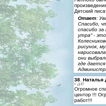
произведения
Детский писа
Ответ
: У
Спасибо, ч
спасибо за
утра" - эт
Колесников
рисунок, м
нарисовала
они выбрал
где дается
Администр
38
.
Наталья 
0
Огромное спа
центор !!! О
работ!!!