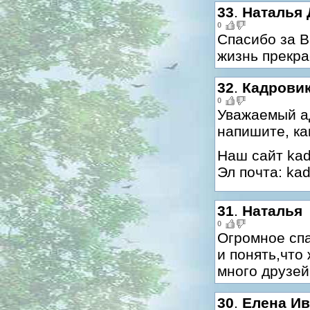
33
.
Наталья 
0
Спасибо за В
жизнь прекрас
32
.
Кадрови
0
Уважаемый а
напишите, ка
Наш сайт kadr
Эл почта: ka
31
.
Наталья
0
Огромное спа
и понять,что
много друзей!
30
.
Елена Ив