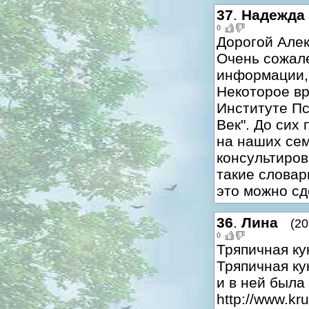
37
.
Надежда
0
Дорогой Алек
Очень сожале
информации, 
Некоторое вр
Институте Пс
Век". До сих
на наших сем
консультиров
такие словар
это можно сд
36
.
Лина
(20
0
Тряпичная ку
Тряпичная ку
и в ней была
http://www.kr