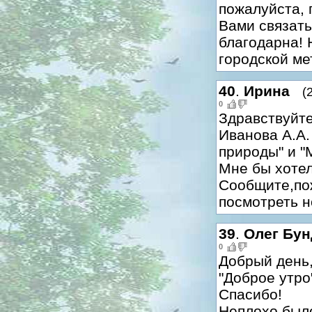
пожалуйста, 
Вами связать
благодарна! 
городской ме
40
.
Ирина
(
0
Здравствуйте
Иванова А.А.
природы" и "
Мне бы хотел
Сообщите,пож
посмотреть н
39
.
Олег Бун
0
Добрый день,
"Доброе утро
Спасибо!
Неплохо было